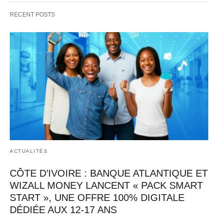
CGE Immobil
Money, poursuit sa stratégie d’innovation et 
RECENT POSTS
d’inclusion financière avec…   
ACTUALITÉS
CÔTE D’IVOIRE : BANQUE ATLANTIQUE ET
WIZALL MONEY LANCENT « PACK SMART
START », UNE OFFRE 100% DIGITALE
DÉDIÉE AUX 12-17 ANS