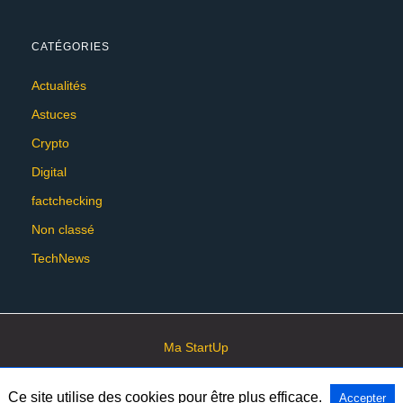
CATÉGORIES
Actualités
Astuces
Crypto
Digital
factchecking
Non classé
TechNews
Ma StartUp
Ce site utilise des cookies pour être plus efficace.
Accepter
All Rights Reserved
View Non-AMP Version