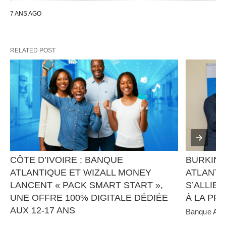
7 ANS AGO
RELATED POST
CÔTE D’IVOIRE : BANQUE 
BURKINA
ATLANTIQUE ET WIZALL MONEY 
ATLANTI
LANCENT « PACK SMART START », 
S’ALLIEN
UNE OFFRE 100% DIGITALE DÉDIÉE 
À LA PR
AUX 12-17 ANS
Banque Atlan
panafricain 
Banque Atlantique, en partenariat avec Wizall 