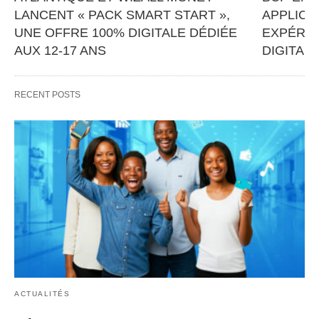
LANCENT « PACK SMART START », 
APPLICA
UNE OFFRE 100% DIGITALE DÉDIÉE 
EXPÉRIE
AUX 12-17 ANS
DIGITAL
Banque Atlantique, en partenariat avec Wizall 
Les filiales
Money, poursuit sa stratégie d’innovation et 
Centrale Pop
RECENT POSTS
d’inclusion financière avec…   
Economique 
ACTUALITÉS