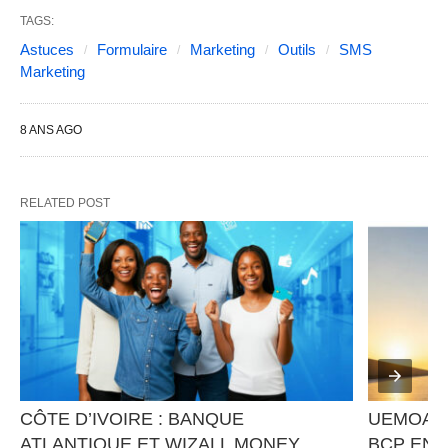
TAGS:
Astuces
Formulaire
Marketing
Outils
SMS
Marketing
8 ANS AGO
RELATED POST
CÔTE D’IVOIRE : BANQUE 
UEMOA : 
ATLANTIQUE ET WIZALL MONEY 
BCP ENR