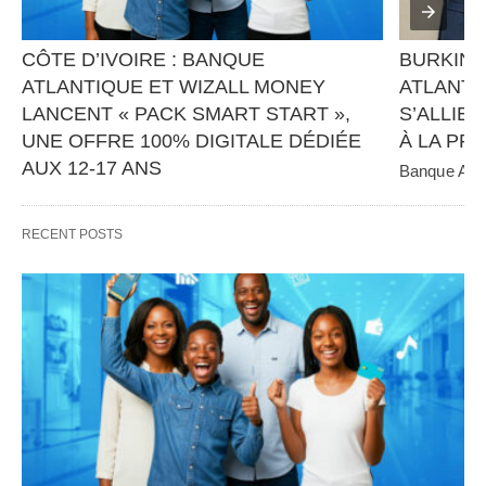
CÔTE D’IVOIRE : BANQUE 
BURKINA
ATLANTIQUE ET WIZALL MONEY 
ATLANTI
LANCENT « PACK SMART START », 
S’ALLIEN
UNE OFFRE 100% DIGITALE DÉDIÉE 
À LA PR
AUX 12-17 ANS
Banque Atlan
panafricain 
Banque Atlantique, en partenariat avec Wizall 
CGE Immobil
Money, poursuit sa stratégie d’innovation et 
RECENT POSTS
d’inclusion financière avec…   