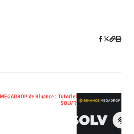
 MEGADROP de Binance : Tutoriel
SOLV ?