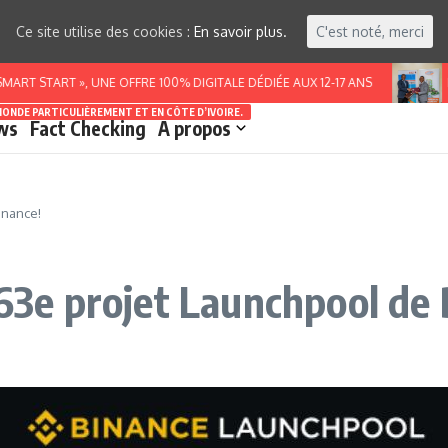
Ce site utilise des cookies :
En savoir plus.
C'est noté, merci
START », UNE OFFRE 100% DIGITALE DÉDIÉE AUX 12-17 ANS
BURK
MONDE PARTICULIÈREMENT ET EN CÔTE D’IVOIRE.
ws
Fact Checking
A propos
inance!
 63e projet Launchpool de