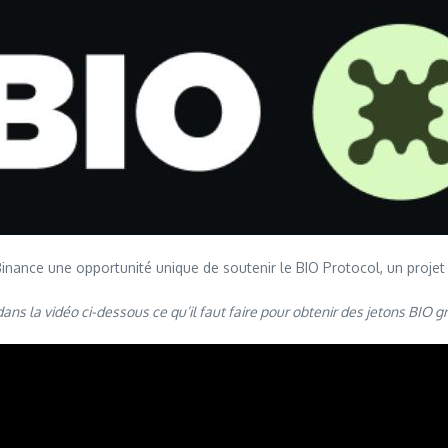
Binance une opportunité unique de soutenir le BIO Protocol, un projet
ns la vidéo ci-dessous ce qu’il faut faire pour obtenir des jetons BIO g