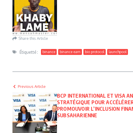
Share this Article
Étiquetté :
binance
binance earn
bio protocol
launchpool
Previous Article
BCP INTERNATIONAL ET VISA 
STRATÉGIQUE POUR ACCÉLÉRER
PROMOUVOIR L’INCLUSION FINA
SUBSAHARIENNE