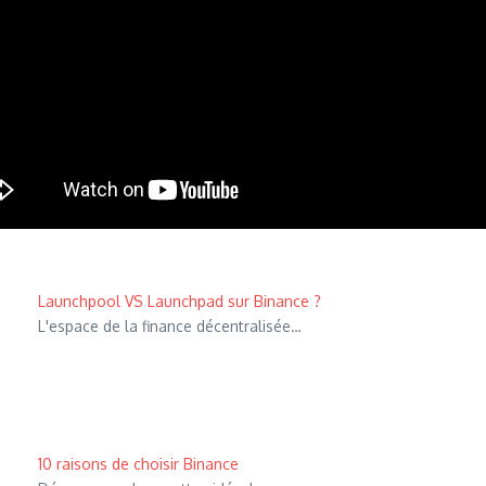
Launchpool VS Launchpad sur Binance ?
L'espace de la finance décentralisée…
10 raisons de choisir Binance