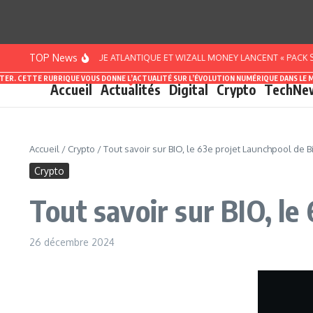
Aller au contenu
TOP News
TE D’IVOIRE : BANQUE ATLANTIQUE ET WIZALL MONEY LANCENT « PACK SMART 
ASTER. CETTE RUBRIQUE VOUS DONNE L’ACTUALITÉ SUR L’ÉVOLUTION NUMÉRIQUE DANS LE 
Accueil
Actualités
Digital
Crypto
TechNe
Accueil
/
Crypto
/
Tout savoir sur BIO, le 63e projet Launchpool de B
Crypto
Tout savoir sur BIO, le
26 décembre 2024