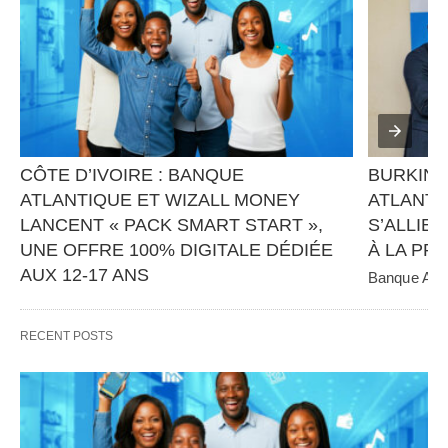
CÔTE D’IVOIRE : BANQUE 
BURKINA
ATLANTIQUE ET WIZALL MONEY 
ATLANTI
LANCENT « PACK SMART START », 
S’ALLIEN
UNE OFFRE 100% DIGITALE DÉDIÉE 
À LA PR
AUX 12-17 ANS
Banque Atlan
panafricain 
Banque Atlantique, en partenariat avec Wizall 
CGE Immobil
Money, poursuit sa stratégie d’innovation et 
RECENT POSTS
d’inclusion financière avec…   