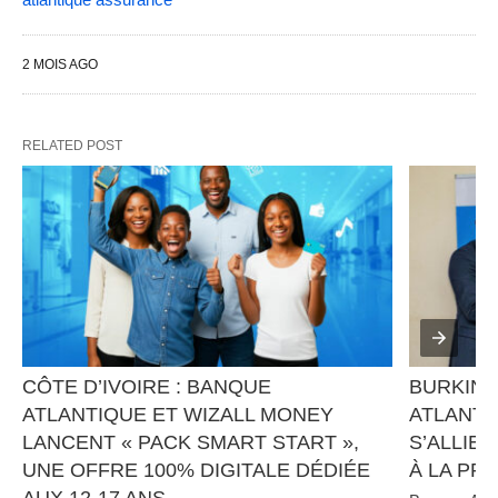
2 MOIS AGO
RELATED POST
CÔTE D’IVOIRE : BANQUE 
BURKINA
ATLANTIQUE ET WIZALL MONEY 
ATLANTI
LANCENT « PACK SMART START », 
S’ALLIEN
UNE OFFRE 100% DIGITALE DÉDIÉE 
À LA PR