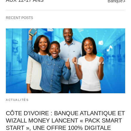
AUX 12-17 ANS
Banque Atlan
panafricain 
Banque Atlantique, en partenariat avec Wizall 
CGE Immobil
Money, poursuit sa stratégie d’innovation et 
RECENT POSTS
d’inclusion financière avec…   
ACTUALITÉS
CÔTE D’IVOIRE : BANQUE ATLANTIQUE ET
WIZALL MONEY LANCENT « PACK SMART
START », UNE OFFRE 100% DIGITALE