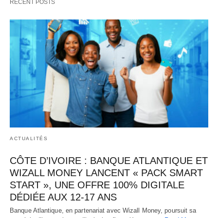
RECENT POSTS
d’inclusion financière avec…   
ACTUALITÉS
CÔTE D’IVOIRE : BANQUE ATLANTIQUE ET
WIZALL MONEY LANCENT « PACK SMART
START », UNE OFFRE 100% DIGITALE
DÉDIÉE AUX 12-17 ANS
Banque Atlantique, en partenariat avec Wizall Money, poursuit sa