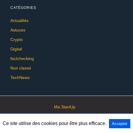
CATÉGORIES
Actualités
Astuces
Crypto
Digital
factchecking
Non classé
TechNews
Ma StartUp
Ce site utilise des cookies pour être plus efficace.
Accepter
All Rights Reserved
View Non-AMP Version