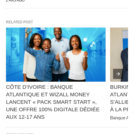
2 ANS AGO
RELATED POST
CÔTE D’IVOIRE : BANQUE 
BURKINA
ATLANTIQUE ET WIZALL MONEY 
ATLANTI
LANCENT « PACK SMART START », 
S’ALLIEN
UNE OFFRE 100% DIGITALE DÉDIÉE 
À LA PR
AUX 12-17 ANS
Banque Atlan
panafricain 
Banque Atlantique, en partenariat avec Wizall 
CGE Immobil
Money, poursuit sa stratégie d’innovation et 