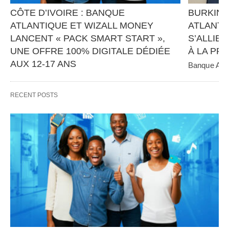
CÔTE D’IVOIRE : BANQUE 
BURKINA
ATLANTIQUE ET WIZALL MONEY 
ATLANTI
LANCENT « PACK SMART START », 
S’ALLIEN
UNE OFFRE 100% DIGITALE DÉDIÉE 
À LA PR
AUX 12-17 ANS
Banque Atlan
panafricain 
Banque Atlantique, en partenariat avec Wizall 
CGE Immobil
Money, poursuit sa stratégie d’innovation et 
RECENT POSTS
d’inclusion financière avec…   