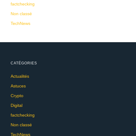
factchecking
Non classé
TechNews
CATÉGORIES
Actualités
Astuces
Crypto
Digital
factchecking
Non classé
TechNews