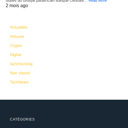
filiales du Groupe panafricain Banque Centrale…
Read More
2 mois ago
CATÉGORIES
Actualités
Astuces
Crypto
Digital
factchecking
Non classé
TechNews
CATÉGORIES