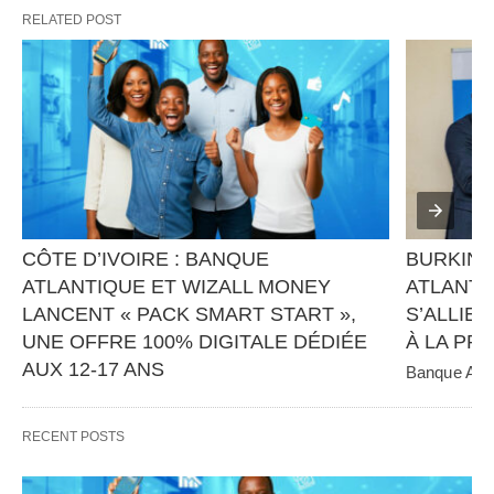
RELATED POST
CÔTE D’IVOIRE : BANQUE 
BURKINA
ATLANTIQUE ET WIZALL MONEY 
ATLANTI
LANCENT « PACK SMART START », 
S’ALLIEN
UNE OFFRE 100% DIGITALE DÉDIÉE 
À LA PR
AUX 12-17 ANS
Banque Atlan
panafricain 
Banque Atlantique, en partenariat avec Wizall 
CGE Immobil
Money, poursuit sa stratégie d’innovation et 
RECENT POSTS
d’inclusion financière avec…   