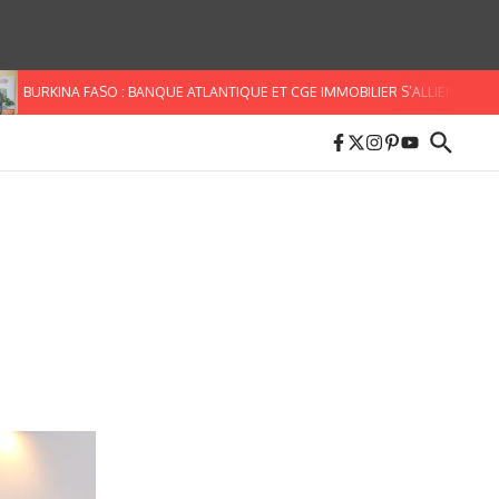
URKINA FASO : BANQUE ATLANTIQUE ET CGE IMMOBILIER S’ALLIENT POUR FACIL