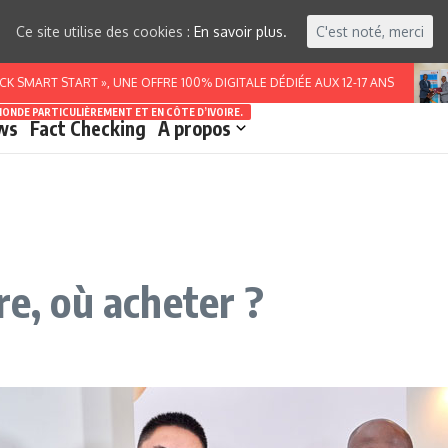
Ce site utilise des cookies :
En savoir plus.
C'est noté, merci
RT START », UNE OFFRE 100% DIGITALE DÉDIÉE AUX 12-17 ANS
B
MONDE PARTICULIÈREMENT ET EN CÔTE D’IVOIRE.
ws
Fact Checking
A propos
re, où acheter ?