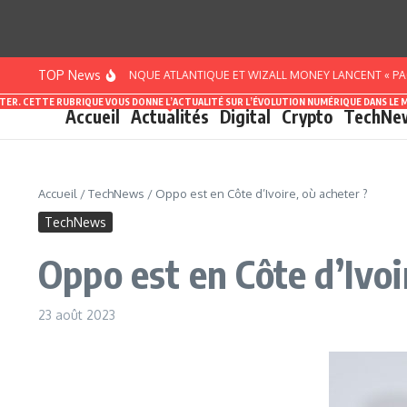
Aller au contenu
TOP News
CÔTE D’IVOIRE : BANQUE ATLANTIQUE ET WIZALL MONEY LANCENT « PACK SMA
ASTER. CETTE RUBRIQUE VOUS DONNE L’ACTUALITÉ SUR L’ÉVOLUTION NUMÉRIQUE DANS LE 
Accueil
Actualités
Digital
Crypto
TechNe
Accueil
/
TechNews
/
Oppo est en Côte d’Ivoire, où acheter ?
TechNews
Oppo est en Côte d’Ivoi
23 août 2023