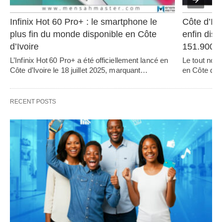
Infinix Hot 60 Pro+ : le smartphone le 
Côte d’Ivo
plus fin du monde disponible en Côte 
enfin disp
d’Ivoire
151.900
L’Infinix Hot 60 Pro+ a été officiellement lancé en 
Le tout nou
Côte d’Ivoire le 18 juillet 2025, marquant…   
en Côte d’Iv
RECENT POSTS