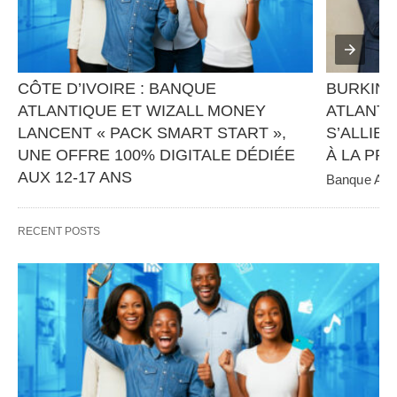
CÔTE D’IVOIRE : BANQUE 
BURKINA
ATLANTIQUE ET WIZALL MONEY 
ATLANTI
LANCENT « PACK SMART START », 
S’ALLIEN
UNE OFFRE 100% DIGITALE DÉDIÉE 
À LA PR
AUX 12-17 ANS
Banque Atlan
panafricain 
Banque Atlantique, en partenariat avec Wizall 
CGE Immobil
Money, poursuit sa stratégie d’innovation et 
RECENT POSTS
d’inclusion financière avec…   