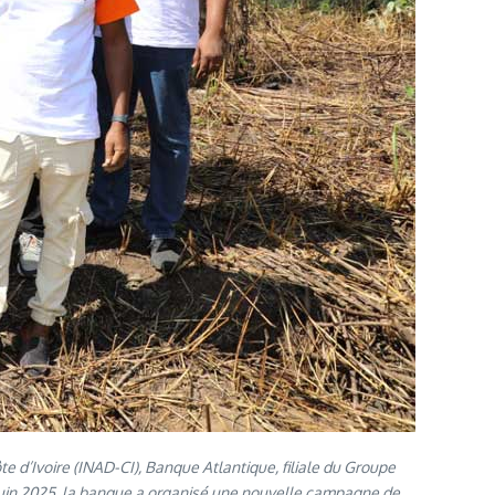
e d’Ivoire (INAD-CI), Banque Atlantique, filiale du Groupe
8 juin 2025, la banque a organisé une nouvelle campagne de