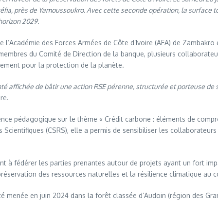
fia, près de Yamoussoukro. Avec cette seconde opération, la surface to
’horizon 2029.
de l’Académie des Forces Armées de Côte d’Ivoire (AFA) de Zambakro et
mbres du Comité de Direction de la banque, plusieurs collaborateurs a
gement pour la protection de la planète.
 affichée de bâtir une action RSE pérenne, structurée et porteuse de s
re.
érence pédagogique sur le thème « Crédit carbone : éléments de com
entifiques (CSRS), elle a permis de sensibiliser les collaborateurs au
nt à fédérer les parties prenantes autour de projets ayant un fort imp
éservation des ressources naturelles et la résilience climatique au c
é menée en juin 2024 dans la forêt classée d’Audoin (région des Gra