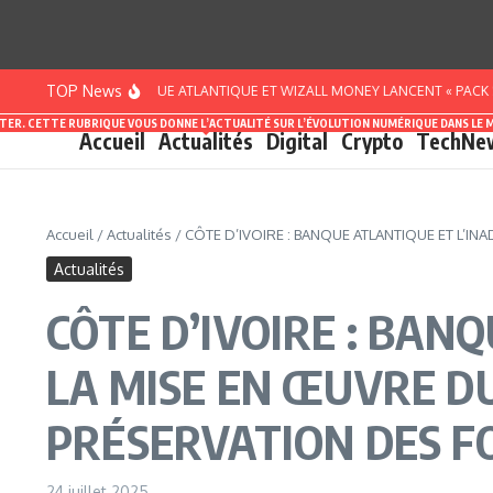
Aller au contenu
TOP News
’IVOIRE : BANQUE ATLANTIQUE ET WIZALL MONEY LANCENT « PACK SMART STA
ASTER. CETTE RUBRIQUE VOUS DONNE L’ACTUALITÉ SUR L’ÉVOLUTION NUMÉRIQUE DANS LE 
Accueil
Actualités
Digital
Crypto
TechNe
Accueil
/
Actualités
/
CÔTE D’IVOIRE : BANQUE ATLANTIQUE ET L’I
Actualités
CÔTE D’IVOIRE : BAN
LA MISE EN ŒUVRE D
PRÉSERVATION DES F
24 juillet 2025