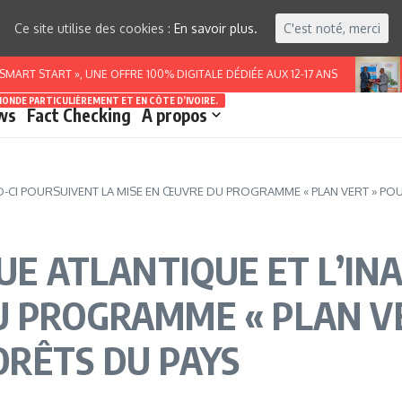
Ce site utilise des cookies :
En savoir plus.
C'est noté, merci
RT », UNE OFFRE 100% DIGITALE DÉDIÉE AUX 12-17 ANS
BURKINA
MONDE PARTICULIÈREMENT ET EN CÔTE D’IVOIRE.
ws
Fact Checking
A propos
NAD-CI POURSUIVENT LA MISE EN ŒUVRE DU PROGRAMME « PLAN VERT » PO
QUE ATLANTIQUE ET L’IN
U PROGRAMME « PLAN V
ORÊTS DU PAYS