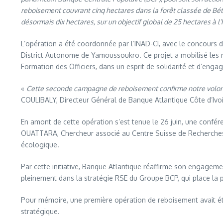
reboisement couvrant cinq hectares dans la forêt classée de Bété
désormais dix hectares, sur un objectif global de 25 hectares à l
L’opération a été coordonnée par l’INAD-CI, avec le concours 
District Autonome de Yamoussoukro. Ce projet a mobilisé les me
Formation des Officiers, dans un esprit de solidarité et d’enga
«
Cette seconde campagne de reboisement confirme notre volonté
COULIBALY, Directeur Général de Banque Atlantique Côte d’Ivoi
En amont de cette opération s’est tenue le 26 juin, une conf
OUATTARA, Chercheur associé au Centre Suisse de Recherches Sci
écologique.
Par cette initiative, Banque Atlantique réaffirme son engageme
pleinement dans la stratégie RSE du Groupe BCP, qui place la pr
Pour mémoire, une première opération de reboisement avait ét
stratégique.