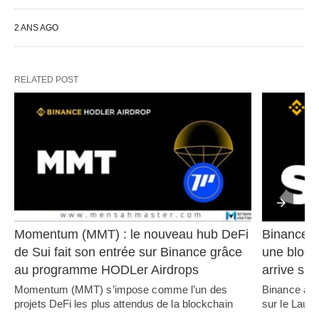
2 ANS AGO
RELATED POST
Momentum (MMT) : le nouveau hub DeFi 
Binance l
de Sui fait son entrée sur Binance grâce 
une block
au programme HODLer Airdrops
arrive sur
Momentum (MMT) s’impose comme l’un des 
Binance ann
projets DeFi les plus attendus de la blockchain 
sur le Laun
Sui.…   