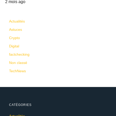
2 mois ago
CATÉGORIES
Actualités
Astuces
Crypto
Digital
factchecking
Non classé
TechNews
CATÉGORIES