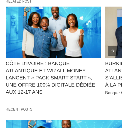
RELATED POST
CÔTE D’IVOIRE : BANQUE 
BURKINA
ATLANTIQUE ET WIZALL MONEY 
ATLANTI
LANCENT « PACK SMART START », 
S’ALLIEN
UNE OFFRE 100% DIGITALE DÉDIÉE 
À LA PR
AUX 12-17 ANS
Banque Atlan
panafricain 
Banque Atlantique, en partenariat avec Wizall 
CGE Immobil
Money, poursuit sa stratégie d’innovation et 
RECENT POSTS
d’inclusion financière avec…   