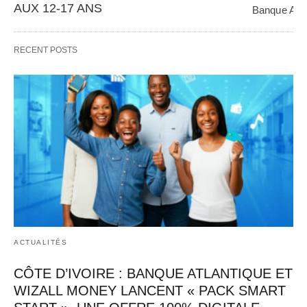
AUX 12-17 ANS
Banque Atlan
panafricain 
Banque Atlantique, en partenariat avec Wizall 
CGE Immobil
Money, poursuit sa stratégie d’innovation et 
RECENT POSTS
d’inclusion financière avec…   
ACTUALITÉS
CÔTE D’IVOIRE : BANQUE ATLANTIQUE ET
WIZALL MONEY LANCENT « PACK SMART