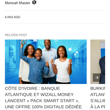
Mensah Master
6 ANS AGO
RELATED POST
CÔTE D’IVOIRE : BANQUE 
BURKINA
ATLANTIQUE ET WIZALL MONEY 
ATLANTI
LANCENT « PACK SMART START », 
S’ALLIEN
UNE OFFRE 100% DIGITALE DÉDIÉE 
À LA PR