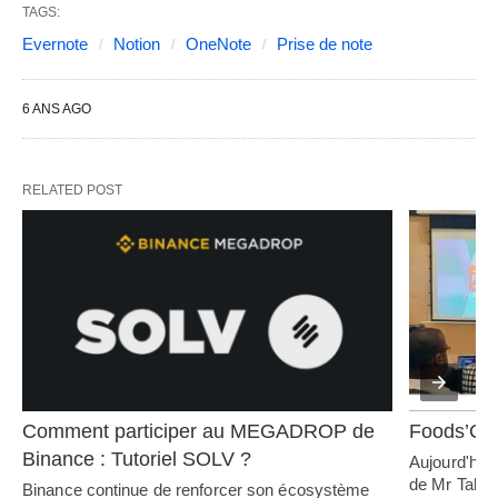
TAGS:
Evernote
Notion
OneNote
Prise de note
6 ANS AGO
RELATED POST
Comment participer au MEGADROP de 
Foods’Co 
Binance : Tutoriel SOLV ?
Aujourd'hui 
de Mr Tahir
Binance continue de renforcer son écosystème 