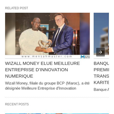
RELATED POST
WIZALL MONEY ELUE MEILLEURE 
BANQUE 
ENTREPRISE D’INNOVATION 
PREMIER
NUMERIQUE
TRANSFO
KARITE 
Wizall Money, filiale du groupe BCP (Maroc), a été 
désignée Meilleure Entreprise d’Innovation 
Banque Atlan
Numérique au…   
RECENT POSTS