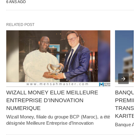
6 ANS AGO
RELATED POST
WIZALL MONEY ELUE MEILLEURE 
BANQUE 
ENTREPRISE D’INNOVATION 
PREMIER
NUMERIQUE
TRANSFO
KARITE 
Wizall Money, filiale du groupe BCP (Maroc), a été 
désignée Meilleure Entreprise d’Innovation 
Banque Atlan
Numérique au…   