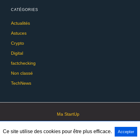
CATÉGORIES
Actualités
Astuces
Crypto
Digital
factchecking
Non classé
TechNews
Ma StartUp
Ce site utilise des cookies pour être plus efficace.
Accepter
All Rights Reserved
View Non-AMP Version