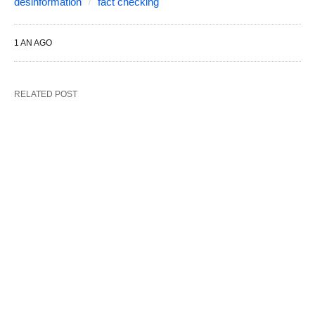
desinformation
fact checking
1 AN AGO
RELATED POST