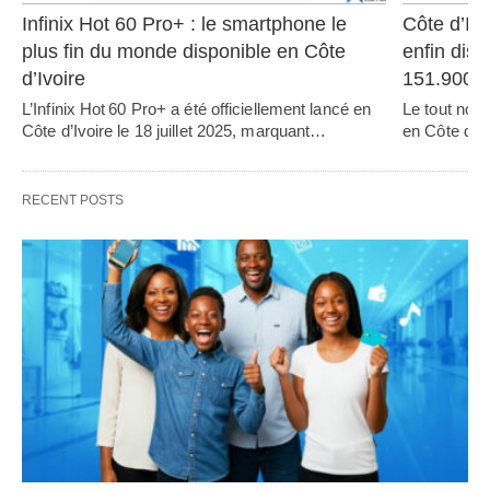
Infinix Hot 60 Pro+ : le smartphone le 
Côte d’Ivo
plus fin du monde disponible en Côte 
enfin disp
d’Ivoire
151.900
L’Infinix Hot 60 Pro+ a été officiellement lancé en 
Le tout nou
Côte d’Ivoire le 18 juillet 2025, marquant…   
en Côte d’Iv
RECENT POSTS