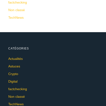
factchecking
Non classé
TechNews
CATÉGORIES
Actualités
Astuces
Crypto
Digital
factchecking
Non classé
TechNews