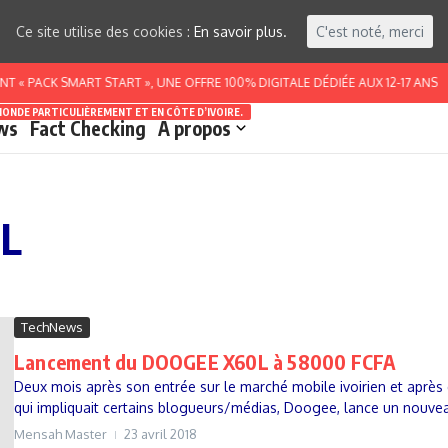
Ce site utilise des cookies :
En savoir plus.
C'est noté, merci
« PACK SMART START », UNE OFFRE 100% DIGITALE DÉDIÉE AUX 12-17 ANS
MONDE PARTICULIÈREMENT ET EN CÔTE D’IVOIRE.
ws
Fact Checking
A propos
0L
TechNews
Lancement du DOOGEE X60L à 58000 FCFA
Deux mois après son entrée sur le marché mobile ivoirien et aprè
qui impliquait certains blogueurs/médias, Doogee, lance un nouve
Mensah Master
23 avril 2018