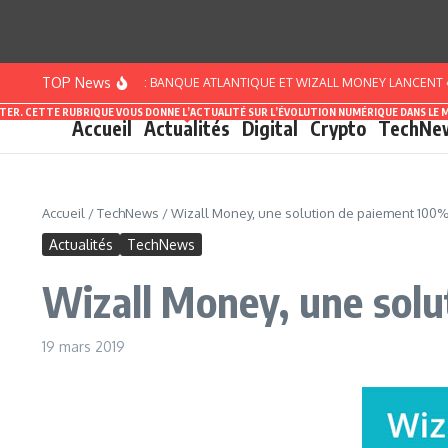
Aller au contenu
TOP News
CÔTE D’IVOIRE : BANQUE ATLANTIQUE ET WIZALL MONEY LANCENT « PACK
ASTER. CETTE RUBRIQUE VOUS DONNE L’ACTUALITÉ SUR L’ÉVOLUTION NUMÉRIQUE DANS LE 
Accueil
Actualités
Digital
Crypto
TechNe
Accueil
/
TechNews
/
Wizall Money, une solution de paiement 100%
Actualités
TechNews
Wizall Money, une solu
19 mars 2019