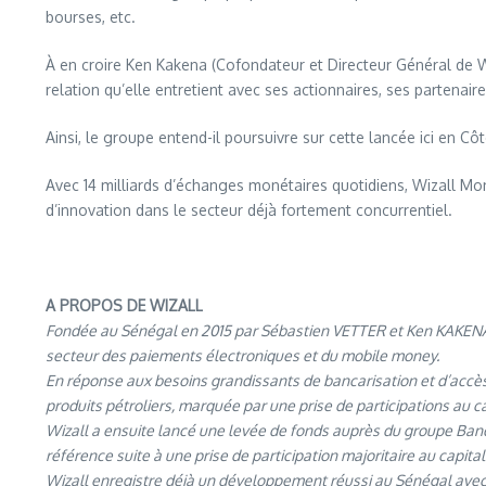
bourses, etc.
À en croire Ken Kakena (Cofondateur et Directeur Général de Wiz
relation qu’elle entretient avec ses actionnaires, ses partenaire
Ainsi, le groupe entend-il poursuivre sur cette lancée ici en Cô
Avec 14 milliards d’échanges monétaires quotidiens, Wizall Mo
d’innovation dans le secteur déjà fortement concurrentiel.
A PROPOS DE WIZALL
Fondée au Sénégal en 2015 par Sébastien VETTER et Ken KAKENA, 
secteur des paiements électroniques et du mobile money.
En réponse aux besoins grandissants de bancarisation et d’accès à
produits pétroliers, marquée par une prise de participations au ca
Wizall a ensuite lancé une levée de fonds auprès du groupe Ban
référence suite à une prise de participation majoritaire au capital
Wizall enregistre déjà un développement réussi au Sénégal avec 