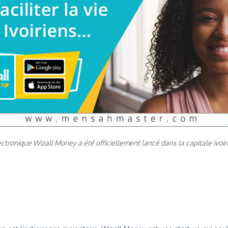
ronique Wizall Money a été officiellement lancé dans la capitale ivoirie