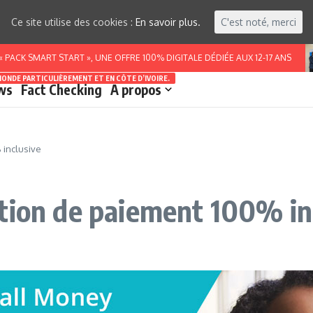
Ce site utilise des cookies :
En savoir plus.
C'est noté, merci
 SMART START », UNE OFFRE 100% DIGITALE DÉDIÉE AUX 12-17 ANS
MONDE PARTICULIÈREMENT ET EN CÔTE D’IVOIRE.
ws
Fact Checking
A propos
 inclusive
tion de paiement 100% in