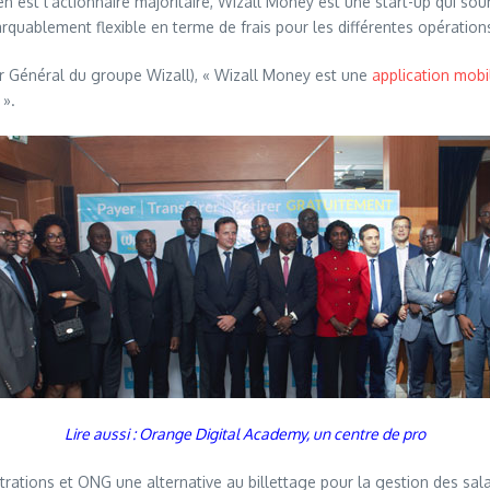
 en est l’actionnaire majoritaire, Wizall Money est une start-up qui souh
rquablement flexible en terme de frais pour les différentes opération
r Général du groupe Wizall), « Wizall Money est une
application mobi
 ».
Lire aussi : Orange Digital Academy, un centre de pro
ations et ONG une alternative au billettage pour la gestion des salai