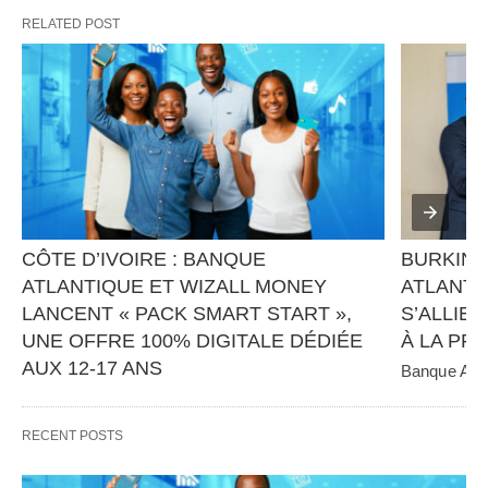
RELATED POST
CÔTE D’IVOIRE : BANQUE 
BURKINA
ATLANTIQUE ET WIZALL MONEY 
ATLANTI
LANCENT « PACK SMART START », 
S’ALLIEN
UNE OFFRE 100% DIGITALE DÉDIÉE 
À LA PR
AUX 12-17 ANS
Banque Atlan
panafricain 
Banque Atlantique, en partenariat avec Wizall 
CGE Immobil
Money, poursuit sa stratégie d’innovation et 
RECENT POSTS
d’inclusion financière avec…   