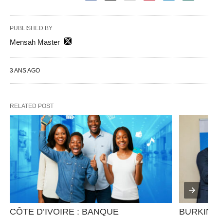
PUBLISHED BY
Mensah Master
3 ANS AGO
RELATED POST
CÔTE D’IVOIRE : BANQUE 
BURKINA