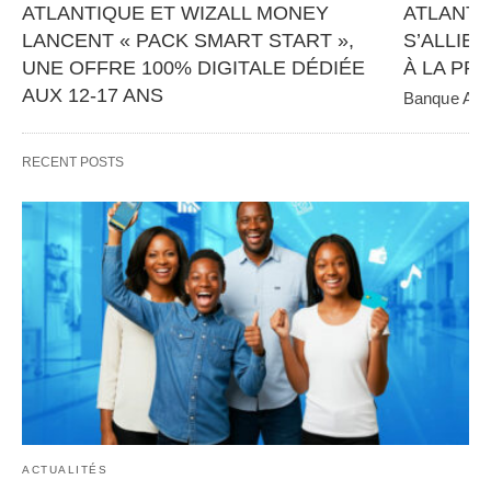
ATLANTIQUE ET WIZALL MONEY 
ATLANTI
LANCENT « PACK SMART START », 
S’ALLIEN
UNE OFFRE 100% DIGITALE DÉDIÉE 
À LA PR
AUX 12-17 ANS
Banque Atlan
panafricain 
Banque Atlantique, en partenariat avec Wizall 
CGE Immobil
Money, poursuit sa stratégie d’innovation et 
RECENT POSTS
d’inclusion financière avec…   
ACTUALITÉS