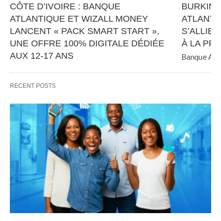
CÔTE D’IVOIRE : BANQUE 
BURKINA
ATLANTIQUE ET WIZALL MONEY 
ATLANTI
LANCENT « PACK SMART START », 
S’ALLIEN
UNE OFFRE 100% DIGITALE DÉDIÉE 
À LA PR
AUX 12-17 ANS
Banque Atlan
panafricain 
Banque Atlantique, en partenariat avec Wizall 
CGE Immobil
Money, poursuit sa stratégie d’innovation et 
RECENT POSTS
d’inclusion financière avec…   