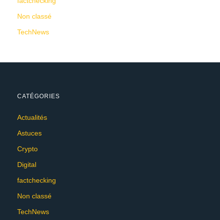
factchecking
Non classé
TechNews
CATÉGORIES
Actualités
Astuces
Crypto
Digital
factchecking
Non classé
TechNews