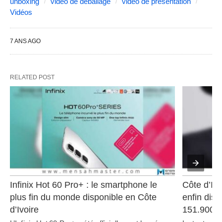
unboxing
vidéo de déballage
vidéo de présentation
Vidéos
7 ANS AGO
RELATED POST
Infinix Hot 60 Pro+ : le smartphone le 
Côte d’Ivo
plus fin du monde disponible en Côte 
enfin disp
d’Ivoire
151.900