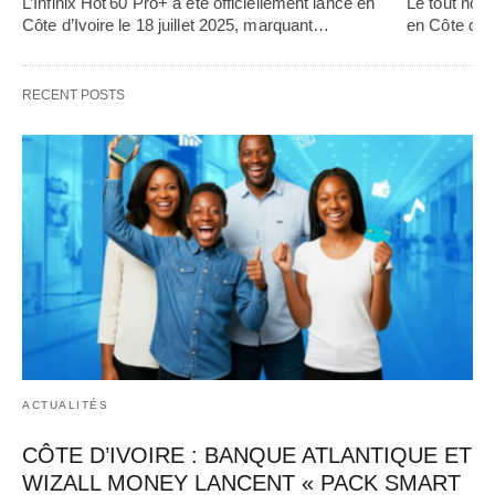
L’Infinix Hot 60 Pro+ a été officiellement lancé en 
Le tout nou
Côte d’Ivoire le 18 juillet 2025, marquant…   
en Côte d’Iv
RECENT POSTS
ACTUALITÉS
CÔTE D’IVOIRE : BANQUE ATLANTIQUE ET
WIZALL MONEY LANCENT « PACK SMART