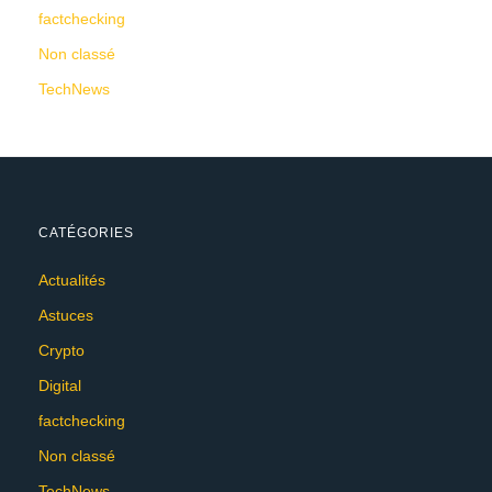
factchecking
Non classé
TechNews
CATÉGORIES
Actualités
Astuces
Crypto
Digital
factchecking
Non classé
TechNews