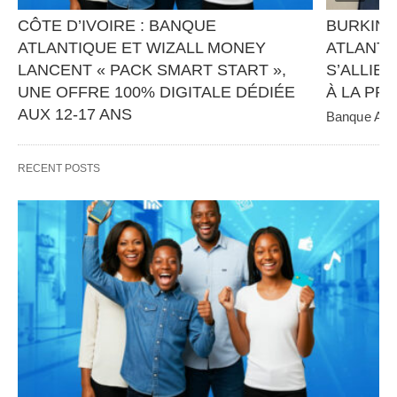
CÔTE D’IVOIRE : BANQUE 
BURKINA
ATLANTIQUE ET WIZALL MONEY 
ATLANTI
LANCENT « PACK SMART START », 
S’ALLIEN
UNE OFFRE 100% DIGITALE DÉDIÉE 
À LA PR
AUX 12-17 ANS
Banque Atlan
panafricain 
Banque Atlantique, en partenariat avec Wizall 
CGE Immobil
Money, poursuit sa stratégie d’innovation et 
RECENT POSTS
d’inclusion financière avec…   