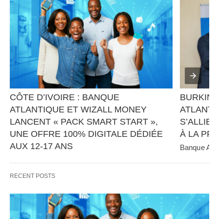
CÔTE D’IVOIRE : BANQUE 
BURKINA
ATLANTIQUE ET WIZALL MONEY 
ATLANTI
LANCENT « PACK SMART START », 
S’ALLIEN
UNE OFFRE 100% DIGITALE DÉDIÉE 
À LA PR
AUX 12-17 ANS
Banque Atlan
panafricain 
Banque Atlantique, en partenariat avec Wizall 
CGE Immobil
Money, poursuit sa stratégie d’innovation et 
RECENT POSTS
d’inclusion financière avec…   