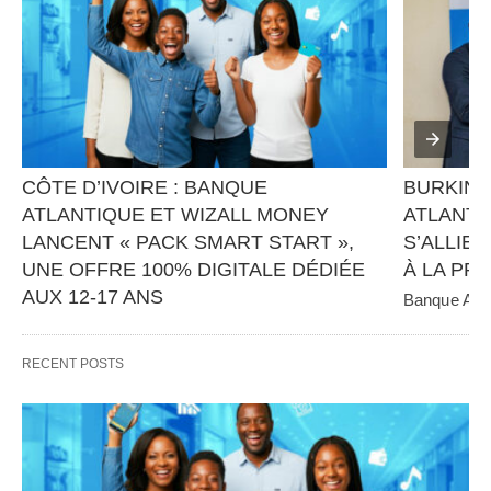
CÔTE D’IVOIRE : BANQUE 
BURKINA
ATLANTIQUE ET WIZALL MONEY 
ATLANTI
LANCENT « PACK SMART START », 
S’ALLIEN
UNE OFFRE 100% DIGITALE DÉDIÉE 
À LA PR
AUX 12-17 ANS
Banque Atlan
panafricain 
Banque Atlantique, en partenariat avec Wizall 
CGE Immobil
Money, poursuit sa stratégie d’innovation et 
RECENT POSTS
d’inclusion financière avec…   