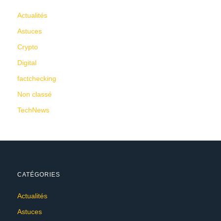
Actualités
Astuces
Crypto
Digital
factchecking
Non classé
TechNews
CATÉGORIES
Actualités
Astuces