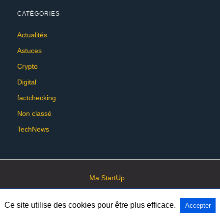
CATÉGORIES
Actualités
Astuces
Crypto
Digital
factchecking
Non classé
TechNews
Ma StartUp
Ce site utilise des cookies pour être plus efficace.
Accepter
All Rights Reserved
View Non-AMP Version