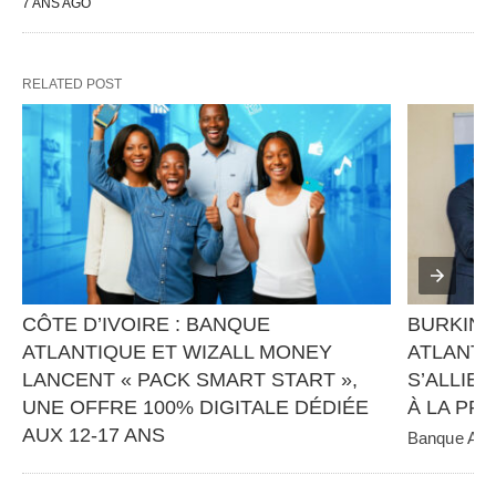
7 ANS AGO
RELATED POST
CÔTE D’IVOIRE : BANQUE 
BURKINA
ATLANTIQUE ET WIZALL MONEY 
ATLANTI
LANCENT « PACK SMART START », 
S’ALLIEN
UNE OFFRE 100% DIGITALE DÉDIÉE 
À LA PR
AUX 12-17 ANS
Banque Atlan
panafricain 
Banque Atlantique, en partenariat avec Wizall 
CGE Immobil
Money, poursuit sa stratégie d’innovation et 