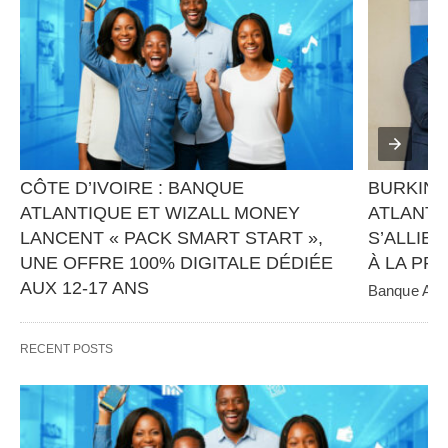
CÔTE D’IVOIRE : BANQUE 
BURKINA
ATLANTIQUE ET WIZALL MONEY 
ATLANTI
LANCENT « PACK SMART START », 
S’ALLIEN
UNE OFFRE 100% DIGITALE DÉDIÉE 
À LA PR
AUX 12-17 ANS
Banque Atlan
panafricain 
Banque Atlantique, en partenariat avec Wizall 
CGE Immobil
Money, poursuit sa stratégie d’innovation et 
RECENT POSTS
d’inclusion financière avec…   