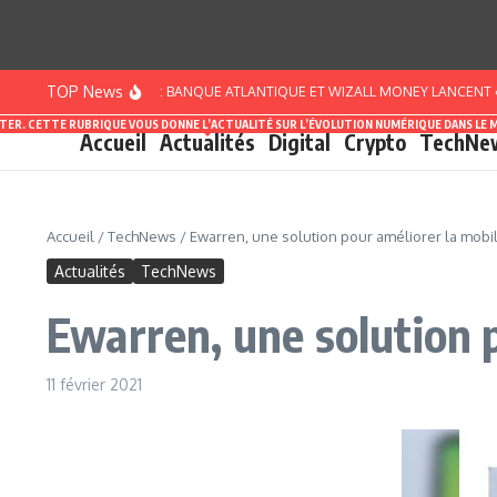
Aller au contenu
TOP News
CÔTE D’IVOIRE : BANQUE ATLANTIQUE ET WIZALL MONEY LANCENT « PACK S
ASTER. CETTE RUBRIQUE VOUS DONNE L’ACTUALITÉ SUR L’ÉVOLUTION NUMÉRIQUE DANS LE 
Accueil
Actualités
Digital
Crypto
TechNe
Accueil
/
TechNews
/
Ewarren, une solution pour améliorer la mobil
Actualités
TechNews
Ewarren, une solution p
11 février 2021