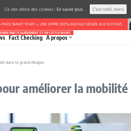
Ce site utilise des cookies :
En savoir plus.
C'est noté, merci
MART START », UNE OFFRE 100% DIGITALE DÉDIÉE AUX 12-17 ANS
MONDE PARTICULIÈREMENT ET EN CÔTE D’IVOIRE.
ws
Fact Checking
A propos
ité dans le grand Abidjan
our améliorer la mobilité