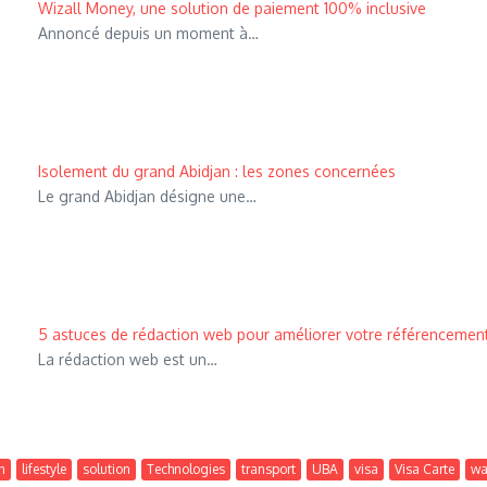
Wizall Money, une solution de paiement 100% inclusive
Annoncé depuis un moment à…
Isolement du grand Abidjan : les zones concernées
Le grand Abidjan désigne une…
5 astuces de rédaction web pour améliorer votre référencemen
La rédaction web est un…
n
lifestyle
solution
Technologies
transport
UBA
visa
Visa Carte
wa