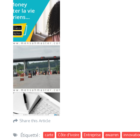
Share this Article
Étiquetté :
carte
Côte d'ivoire
Entreprise
ewarren
innovatio