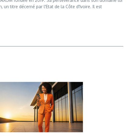
e MAXOM fondée en 2019. Sa persévérance dans son domaine lui
n titre décerné par l'Etat de la Côte d'Ivoire. Il est