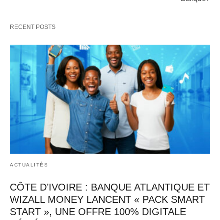
panafricain 
Banque Atlantique, en partenariat avec Wizall 
CGE Immobil
Money, poursuit sa stratégie d’innovation et 
RECENT POSTS
d’inclusion financière avec…   
ACTUALITÉS
CÔTE D’IVOIRE : BANQUE ATLANTIQUE ET
WIZALL MONEY LANCENT « PACK SMART
START », UNE OFFRE 100% DIGITALE