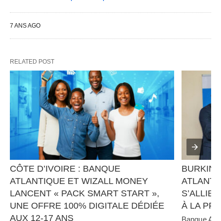
7 ANS AGO
RELATED POST
CÔTE D’IVOIRE : BANQUE 
BURKINA
ATLANTIQUE ET WIZALL MONEY 
ATLANTI
LANCENT « PACK SMART START », 
S’ALLIEN
UNE OFFRE 100% DIGITALE DÉDIÉE 
À LA PR
AUX 12-17 ANS
Banque Atlan