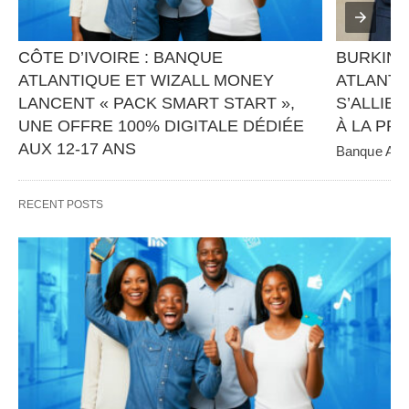
CÔTE D’IVOIRE : BANQUE 
BURKINA
ATLANTIQUE ET WIZALL MONEY 
ATLANTI
LANCENT « PACK SMART START », 
S’ALLIEN
UNE OFFRE 100% DIGITALE DÉDIÉE 
À LA PR
AUX 12-17 ANS
Banque Atlan
panafricain 
Banque Atlantique, en partenariat avec Wizall 
CGE Immobil
Money, poursuit sa stratégie d’innovation et 
RECENT POSTS
d’inclusion financière avec…   