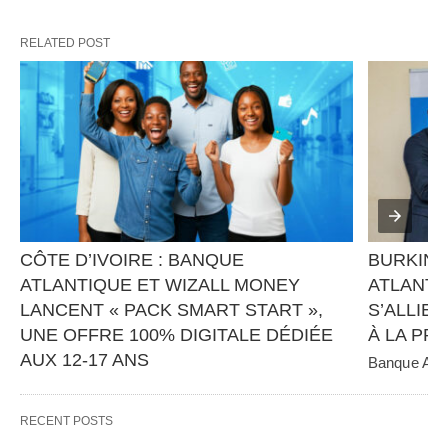
RELATED POST
CÔTE D’IVOIRE : BANQUE 
BURKINA
ATLANTIQUE ET WIZALL MONEY 
ATLANTI
LANCENT « PACK SMART START », 
S’ALLIEN
UNE OFFRE 100% DIGITALE DÉDIÉE 
À LA PR
AUX 12-17 ANS
Banque Atlan
panafricain 
Banque Atlantique, en partenariat avec Wizall 
CGE Immobil
Money, poursuit sa stratégie d’innovation et 
RECENT POSTS
d’inclusion financière avec…   