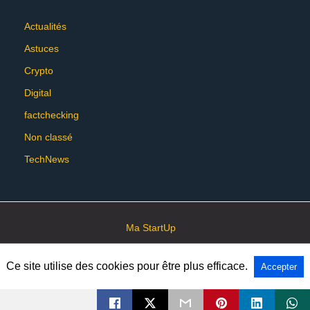
Actualités
Astuces
Crypto
Digital
factchecking
Non classé
TechNews
Ma StartUp
Ce site utilise des cookies pour être plus efficace.
Accepter
All Rights Reserved
View Non-AMP Version