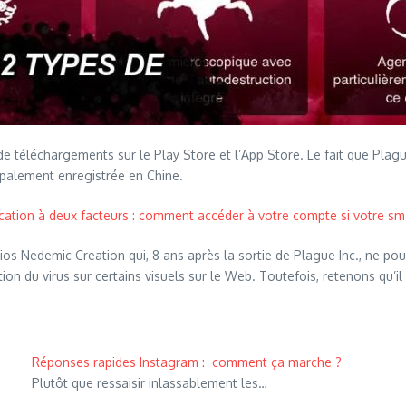
e téléchargements sur le Play Store et l’App Store. Le fait que Plagu
ipalement enregistrée en Chine.
ification à deux facteurs : comment accéder à votre compte si votre s
dios Nedemic Creation qui, 8 ans après la sortie de Plague Inc., ne po
on du virus sur certains visuels sur le Web. Toutefois, retenons qu’il
Réponses rapides Instagram : comment ça marche ?
Plutôt que ressaisir inlassablement les…