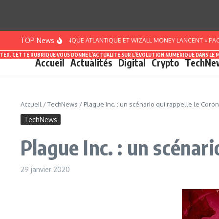
Aller au contenu
TOP News
TE D’IVOIRE : BANQUE ATLANTIQUE ET WIZALL MONEY LANCENT « PACK SMART
ASTER. CETTE RUBRIQUE VOUS DONNE L’ACTUALITÉ SUR L’ÉVOLUTION NUMÉRIQUE DANS LE 
Accueil
Actualités
Digital
Crypto
TechNe
Accueil
/
TechNews
/
Plague Inc. : un scénario qui rappelle le Coro
TechNews
Plague Inc. : un scénari
29 janvier 2020