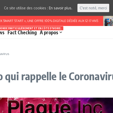
Ce site utilise des cookies :
En savoir plus.
C'est noté, merci
 START », UNE OFFRE 100% DIGITALE DÉDIÉE AUX 12-17 ANS
BUR
MONDE PARTICULIÈREMENT ET EN CÔTE D’IVOIRE.
ws
Fact Checking
A propos
navirus
o qui rappelle le Coronavi