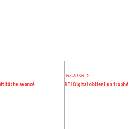
Next Article
ultitâche avancé
RTI Digital obtient un troph