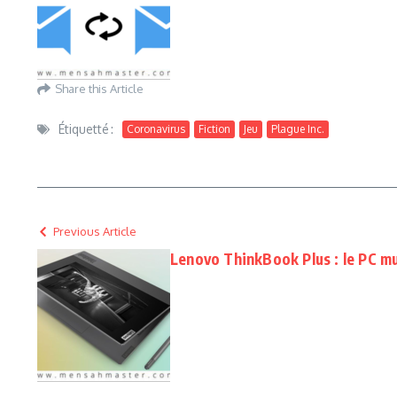
Share this Article
Étiquetté :
Coronavirus
Fiction
Jeu
Plague Inc.
Previous Article
Lenovo ThinkBook Plus : le PC m