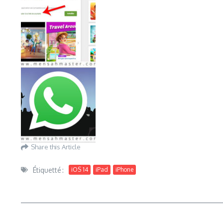
Share this Article
Étiquetté :
iOS 14
iPad
iPhone