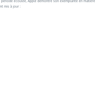
le période écoulée, Apple démontre son exemplarité en matière
t mis à jour :