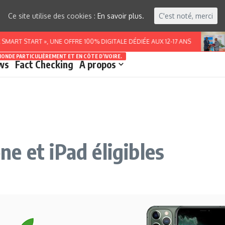
Ce site utilise des cookies :
En savoir plus.
C'est noté, merci
START », UNE OFFRE 100% DIGITALE DÉDIÉE AUX 12-17 ANS
BURK
MONDE PARTICULIÈREMENT ET EN CÔTE D’IVOIRE.
ws
Fact Checking
A propos
one et iPad éligibles