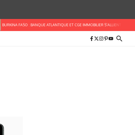
INA FASO : BANQUE ATLANTIQUE ET CGE IMMOBILIER S’ALLIENT POUR FACILIT