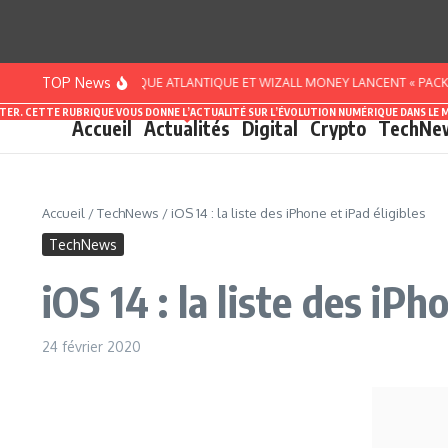
Aller au contenu
TOP News
TE D’IVOIRE : BANQUE ATLANTIQUE ET WIZALL MONEY LANCENT « PACK SMART 
ASTER. CETTE RUBRIQUE VOUS DONNE L’ACTUALITÉ SUR L’ÉVOLUTION NUMÉRIQUE DANS LE 
Accueil
Actualités
Digital
Crypto
TechNe
Accueil
/
TechNews
/
iOS 14 : la liste des iPhone et iPad éligibles
TechNews
iOS 14 : la liste des iPh
24 février 2020