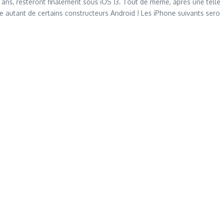
 ans, resteront finalement sous iOS 13. Tout de même, après une tel
re autant de certains constructeurs Android ! Les iPhone suivants seron