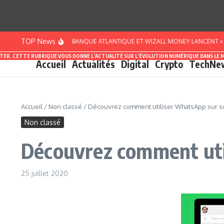
Aller au contenu
TOP News
CÔTE D’IVOIRE : BANQUE ATLANTIQUE ET WIZALL MONEY LANCENT « PACK S
ASTER. CETTE RUBRIQUE VOUS DONNE L’ACTUALITÉ SUR L’ÉVOLUTION NUMÉRIQUE DANS LE 
Accueil
Actualités
Digital
Crypto
TechNe
Accueil
/
Non classé
/
Découvrez comment utiliser WhatsApp sur s
Non classé
Découvrez comment uti
25 juillet 2020