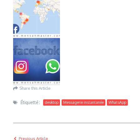
Share this Article
Étiquetté :
desktop
Messagerie instantanée
WhatsApp
Previous Article