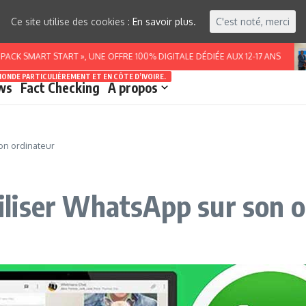
Ce site utilise des cookies :
En savoir plus.
C'est noté, merci
MART START », UNE OFFRE 100% DIGITALE DÉDIÉE AUX 12-17 ANS
MONDE PARTICULIÈREMENT ET EN CÔTE D’IVOIRE.
ws
Fact Checking
A propos
on ordinateur
liser WhatsApp sur son o