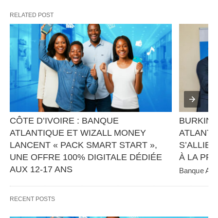
RELATED POST
CÔTE D’IVOIRE : BANQUE 
BURKINA
ATLANTIQUE ET WIZALL MONEY 
ATLANTI
LANCENT « PACK SMART START », 
S’ALLIEN
UNE OFFRE 100% DIGITALE DÉDIÉE 
À LA PR
AUX 12-17 ANS
Banque Atlan
panafricain 
Banque Atlantique, en partenariat avec Wizall 
CGE Immobil
Money, poursuit sa stratégie d’innovation et 
RECENT POSTS
d’inclusion financière avec…   