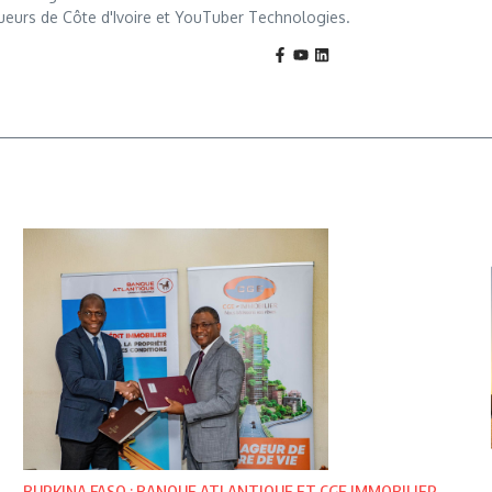
ueurs de Côte d'Ivoire et YouTuber Technologies.
BURKINA FASO : BANQUE ATLANTIQUE ET CGE IMMOBILIER