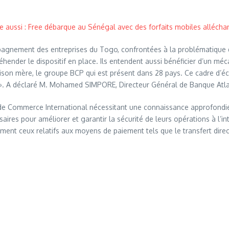
re aussi : Free débarque au Sénégal avec des forfaits mobiles allécha
mpagnement des entreprises du Togo, confrontées à la problématique d
ender le dispositif en place. Ils entendent aussi bénéficier d’un mé
maison mère, le groupe BCP qui est présent dans 28 pays. Ce cadre d’
r ». A déclaré M. Mohamed SIMPORE, Directeur Général de Banque Atla
 de Commerce International nécessitant une connaissance approfondie 
saires pour améliorer et garantir la sécurité de leurs opérations à l’
ent ceux relatifs aux moyens de paiement tels que le transfert direc