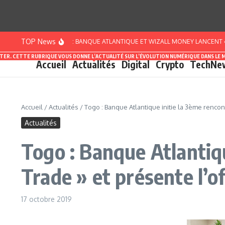
Aller au contenu
TOP News
CÔTE D’IVOIRE : BANQUE ATLANTIQUE ET WIZALL MONEY LANCENT « PACK 
ASTER. CETTE RUBRIQUE VOUS DONNE L’ACTUALITÉ SUR L’ÉVOLUTION NUMÉRIQUE DANS LE 
Accueil
Actualités
Digital
Crypto
TechNe
Accueil
/
Actualités
/
Togo : Banque Atlantique initie la 3ème rencon
Actualités
Togo : Banque Atlantiqu
Trade » et présente l’o
17 octobre 2019