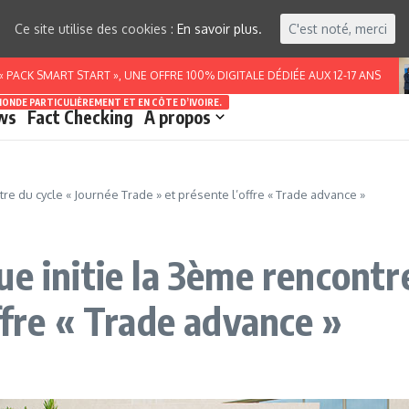
Ce site utilise des cookies :
En savoir plus.
C'est noté, merci
SMART START », UNE OFFRE 100% DIGITALE DÉDIÉE AUX 12-17 ANS
MONDE PARTICULIÈREMENT ET EN CÔTE D’IVOIRE.
ws
Fact Checking
A propos
tre du cycle « Journée Trade » et présente l’offre « Trade advance »
e initie la 3ème rencontr
ffre « Trade advance »