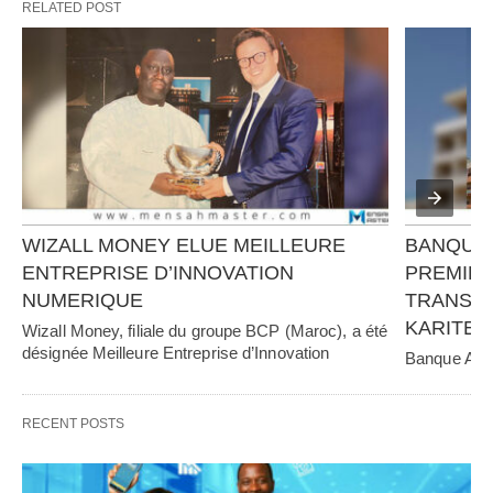
RELATED POST
WIZALL MONEY ELUE MEILLEURE 
BANQUE 
ENTREPRISE D’INNOVATION 
PREMIER
NUMERIQUE
TRANSFO
KARITE 
Wizall Money, filiale du groupe BCP (Maroc), a été 
désignée Meilleure Entreprise d’Innovation 
Banque Atlan
Numérique au…   
RECENT POSTS