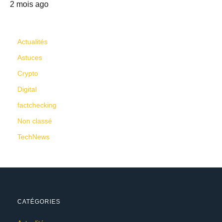
2 mois ago
CATÉGORIES
Actualités
Astuces
Crypto
Digital
factchecking
Non classé
TechNews
CATÉGORIES