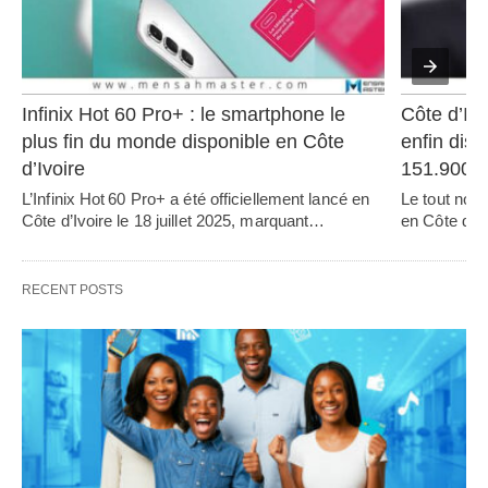
Infinix Hot 60 Pro+ : le smartphone le 
Côte d’Ivo
plus fin du monde disponible en Côte 
enfin disp
d’Ivoire
151.900
L’Infinix Hot 60 Pro+ a été officiellement lancé en 
Le tout nou
Côte d’Ivoire le 18 juillet 2025, marquant…   
en Côte d’Iv
RECENT POSTS