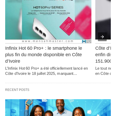
Infinix Hot 60 Pro+ : le smartphone le 
Côte d’Ivo
plus fin du monde disponible en Côte 
enfin disp
d’Ivoire
151.900
L’Infinix Hot 60 Pro+ a été officiellement lancé en 
Le tout nou
Côte d’Ivoire le 18 juillet 2025, marquant…   
en Côte d’Iv
RECENT POSTS