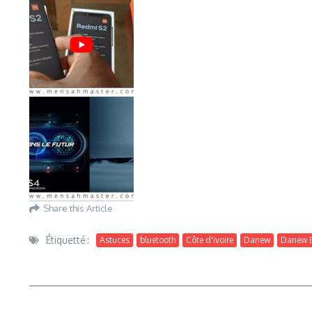
Share this Article
Étiquetté :
Astuces
bluetooth
Côte d'ivoire
Danew
Danew E