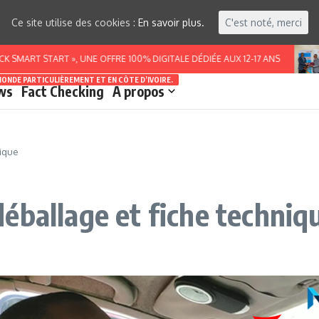
Ce site utilise des cookies :
En savoir plus.
C'est noté, merci
T START », UNE OFFRE 100% DIGITALE DÉDIÉE AUX 12-17 ANS
BU
MONDE PARTICULIÈREMENT ET EN CÔTE D’IVOIRE.
ws
Fact Checking
A propos
nique
éballage et fiche techniq