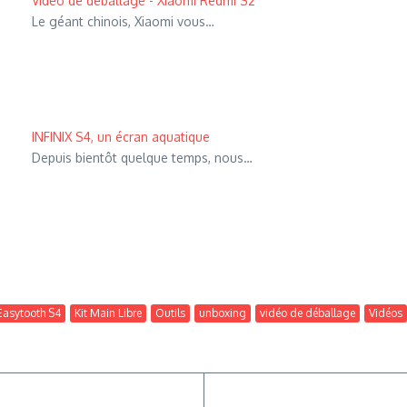
Vidéo de déballage - Xiaomi Redmi S2
Le géant chinois, Xiaomi vous…
INFINIX S4, un écran aquatique
Depuis bientôt quelque temps, nous…
asytooth S4
Kit Main Libre
Outils
unboxing
vidéo de déballage
Vidéos