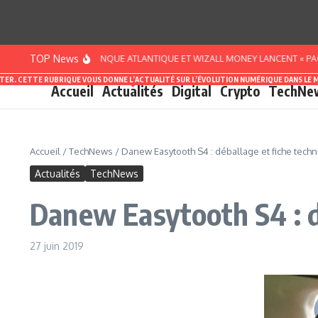
Aller au contenu
TOP News
CÔTE D’IVOIRE : BANQUE ATLANTIQUE ET WIZALL MONEY LANCENT « PACK SMAR
ASTER. CETTE RUBRIQUE VOUS DONNE L’ACTUALITÉ SUR L’ÉVOLUTION NUMÉRIQUE DANS LE 
Accueil
Actualités
Digital
Crypto
TechNe
Accueil
/
TechNews
/
Danew Easytooth S4 : déballage et fiche tech
Actualités
TechNews
Danew Easytooth S4 : d
27 juin 2019