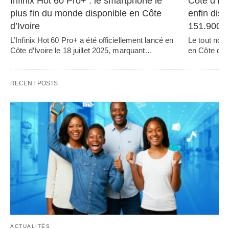
Infinix Hot 60 Pro+ : le smartphone le 
Côte d’Ivo
plus fin du monde disponible en Côte 
enfin disp
d’Ivoire
151.900
L’Infinix Hot 60 Pro+ a été officiellement lancé en 
Le tout nou
Côte d’Ivoire le 18 juillet 2025, marquant…   
en Côte d’Iv
RECENT POSTS
ACTUALITÉS