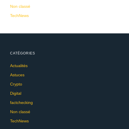
Non classé
TechNews
CATÉGORIES
Actualités
Astuces
Crypto
Digital
factchecking
Non classé
TechNews