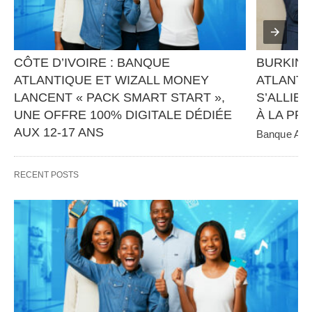
CÔTE D’IVOIRE : BANQUE 
BURKINA
ATLANTIQUE ET WIZALL MONEY 
ATLANTI
LANCENT « PACK SMART START », 
S’ALLIEN
UNE OFFRE 100% DIGITALE DÉDIÉE 
À LA PR
AUX 12-17 ANS
Banque Atlan
panafricain 
Banque Atlantique, en partenariat avec Wizall 
CGE Immobil
Money, poursuit sa stratégie d’innovation et 
RECENT POSTS
d’inclusion financière avec…   