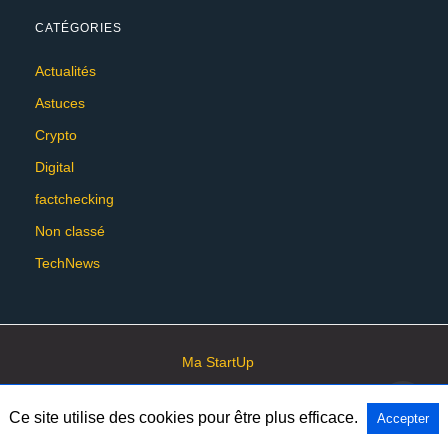
CATÉGORIES
Actualités
Astuces
Crypto
Digital
factchecking
Non classé
TechNews
Ma StartUp
Ce site utilise des cookies pour être plus efficace.
Accepter
All Rights Reserved
View Non-AMP Version