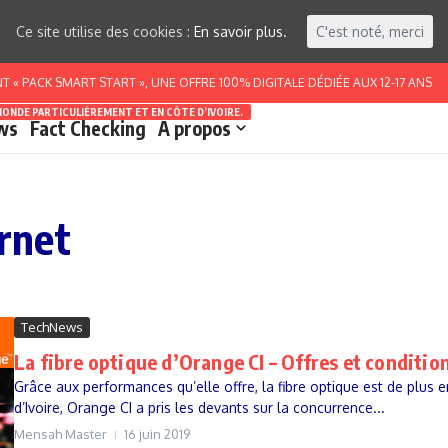
Ce site utilise des cookies :
En savoir plus.
C'est noté, merci
 PACK SMART START », UNE OFFRE 100% DIGITALE DÉDIÉE AUX 12-17 ANS
MONDE PARTICULIÈREMENT ET EN CÔTE D’IVOIRE.
ws
Fact Checking
A propos
ernet
TechNews
La fibre optique d’Orange CI – Offres et conditio
Grâce aux performances qu’elle offre, la fibre optique est de plus 
d’Ivoire, Orange CI a pris les devants sur la concurrence...
Mensah Master
16 juin 2019