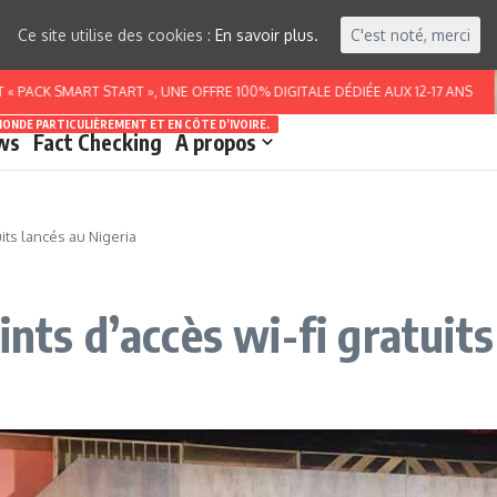
Ce site utilise des cookies :
En savoir plus.
C'est noté, merci
K SMART START », UNE OFFRE 100% DIGITALE DÉDIÉE AUX 12-17 ANS
MONDE PARTICULIÈREMENT ET EN CÔTE D’IVOIRE.
ws
Fact Checking
A propos
its lancés au Nigeria
ints d’accès wi-fi gratuits