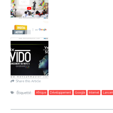
Share this Article
Étiquetté :
Afrique
Développement
Google
Internet
Lancem