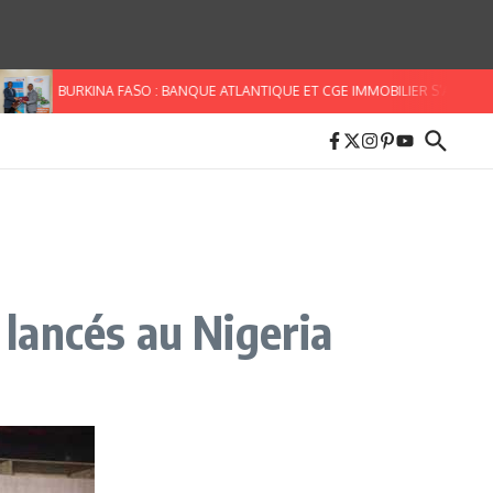
BURKINA FASO : BANQUE ATLANTIQUE ET CGE IMMOBILIER S’ALLIENT POUR
 lancés au Nigeria