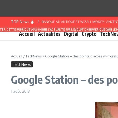
Aller au contenu
TOP News
CÔTE D’IVOIRE : BANQUE ATLANTIQUE ET WIZALL MONEY LANCENT « PAC
ASTER. CETTE RUBRIQUE VOUS DONNE L’ACTUALITÉ SUR L’ÉVOLUTION NUMÉRIQUE DANS LE 
Accueil
Actualités
Digital
Crypto
TechNe
Accueil
/
TechNews
/
Google Station – des points d’accès wi-fi gratu
TechNews
Google Station – des po
1 août 2018